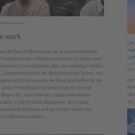
llent solutions)
e work
UX-
meh
en die fast 20 Workshops, die in Zusammenarbeit
Sof
rojektteam der eXXcellent solutions im letzten Jahr
von
einzelnen Teammitglieder über ihre jeweiligen Rollen,
08.0
das Zusammenarbeiten, die Bedürfnisse des Teams, des
Der
sgetauscht. Damit wurde die Basis geschaffen für die
Kon
. Jedes Projektteam hat seinen eigenen way we
übe
e Regeln für unser hybrides Zusammenarbeiten
ein..
 dafür in die Projekte abgegeben, denn jedes
ndividuelle Bedürfnisse und auch jeder Kunde hat
t eXXcellent solutions.