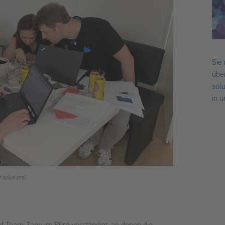
Sie
übe
sol
in 
solutions)