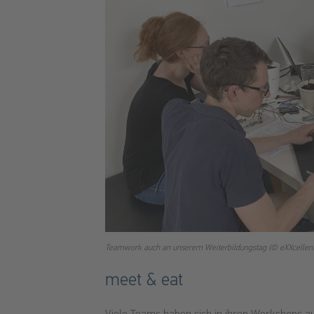
Teamwork auch an unserem Weiterbildungstag (© eXXcellent 
meet & eat