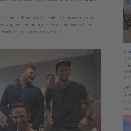
ren Unternehmen einen flexiblen, teamorientierten
r Konzeption gegangen, um unsere heutige Art der
entwickeln – unseren way we work.
Tok
Unt
ste
von
15.0
Wer
Unt
sch
Das.