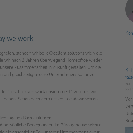
Kon
way we work
Tit
elen, standen wir bei eXXcellent solutions wie viele
ie wir nach 2 Jahren überwiegend Homeoffice wieder
 unsere Zusammenarbeit in Zukunft gestalten, um die
KI 
eln und gleichzeitig unsere Unternehmenskultur zu
fal
von
22.0
 der "result-driven work environment", welches wir
elt haben. Schon nach dem ersten Lockdown waren
Vor
Ver
Unt
ichttage im Büro einführen.
Bra
ind persönliche Begegnungen im Büro genauso wichtig
 sie ein essentieller Teil unserer Unternehmenskultur