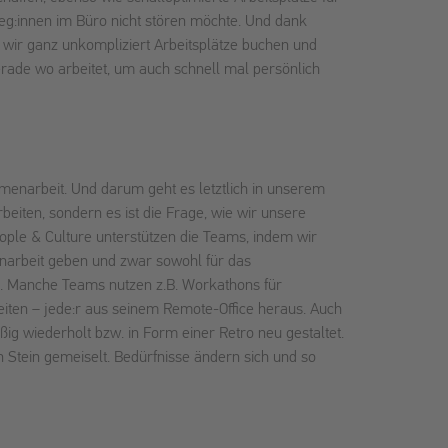
eg:innen im Büro nicht stören möchte. Und dank
wir ganz unkompliziert Arbeitsplätze buchen und
rade wo arbeitet, um auch schnell mal persönlich
menarbeit. Und darum geht es letztlich in unserem
beiten, sondern es ist die Frage, wie wir unsere
ple & Culture unterstützen die Teams, indem wir
arbeit geben und zwar sowohl für das
l. Manche Teams nutzen z.B. Workathons für
ten – jede:r aus seinem Remote-Office heraus. Auch
 wiederholt bzw. in Form einer Retro neu gestaltet.
 Stein gemeiselt. Bedürfnisse ändern sich und so